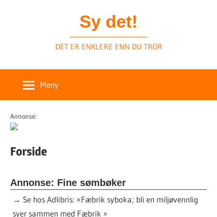
Skip
Sy det!
to
content
DET ER ENKLERE ENN DU TROR
Meny
Annonse:
Forside
Annonse: Fine sømbøker
→
Se hos Adlibris: «Fæbrik syboka; bli en miljøvennlig
syer sammen med Fæbrik »