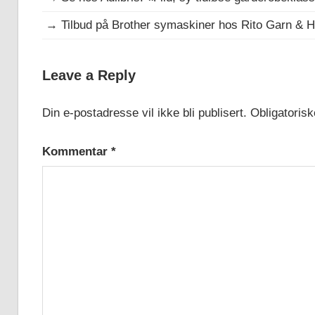
→
Tilbud på Brother symaskiner hos Rito Garn & 
ANNONSE:
Leave a Reply
BØKER
OM SØM
Din e-postadresse vil ikke bli publisert.
Obligatorisk
Kommentar
*