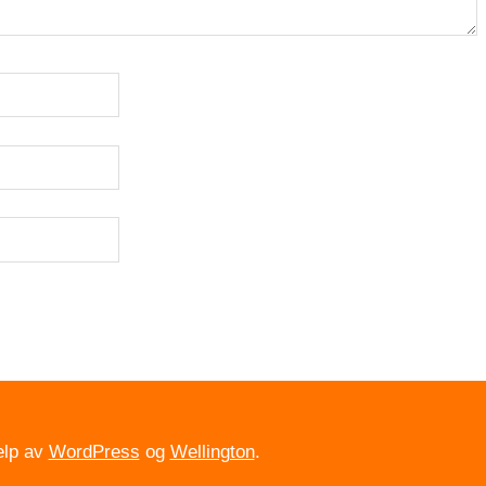
elp av
WordPress
og
Wellington
.