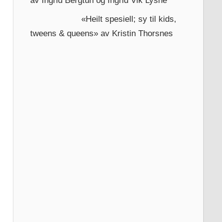
av Ingrid Bergtun og Ingrid Vik Lysne
«Heilt spesiell; sy til kids,
tweens & queens» av Kristin Thorsnes