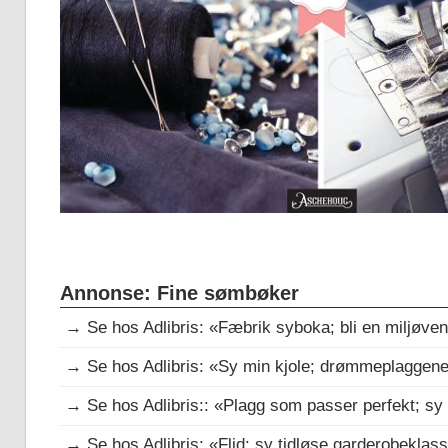
Annonse: Fine sømbøker
→
Se hos Adlibris: «Fæbrik syboka; bli en miljøv
→
Se hos Adlibris: «Sy min kjole; drømmeplaggene
→
Se hos Adlibris:: «Plagg som passer perfekt; 
→
Se hos Adlibris: «Flid; sy tidløse garderobeklas