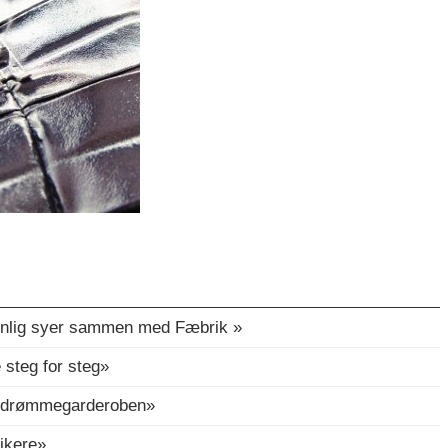
ennlig syer sammen med Fæbrik »
 steg for steg»
sy drømmegarderoben»
sikere»