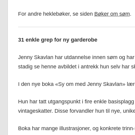
For andre heklebøker, se siden
Bøker om søm
.
31 enkle grep for ny garderobe
Jenny Skavlan har utdannelse innen søm og har d
stadig se henne avbildet i antrekk hun selv har s
I den nye boka «Sy om med Jenny Skavlan» lær
Hun har tatt utgangspunkt i fire enkle basisplag
vintageskatter. Disse forvandler hun til nye, unik
Boka har mange illustrasjoner, og konkrete trinn-