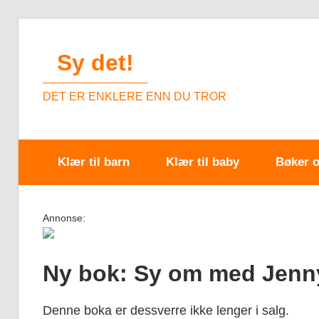
Skip
to
Sy det!
content
DET ER ENKLERE ENN DU TROR
Klær til barn
Klær til baby
Bøker 
Annonse:
Ny bok: Sy om med Jenn
Denne boka er dessverre ikke lenger i salg.